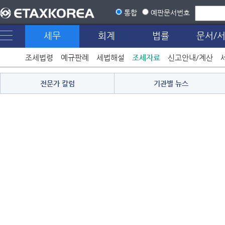
통합
예판문서번호
세무
회계
법률
문서/
조세법령
예규판례
세법해설
조세자료
신고안내/계산
전문가 칼럼
기관별 뉴스