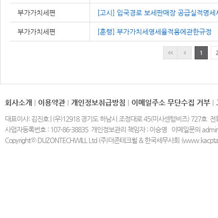
부가가치세편
[고시] 입국경로 보세판매장 공급실적명세
부가가치세편
[훈령] 부가가치세영세율적용에관한규정
1
회사소개
|
이용약관
|
개인정보취급방침
|
이메일주소 무단수집 거부
|
대표이사: 김진호 | (우)12918 경기도 하남시 조정대로 45(미사센텀비즈) 727호 전화:18
사업자등록번호 : 107-86-38835 개인정보관리 책임자 : 이승영 이메일문의 admin@dz
Copyrightⓒ DUZONTECHWILL Ltd (주)더존테크윌 & 한국세무사회 (www.kacpta.or.kr)