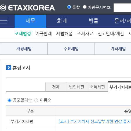
통합
예판문서번호
세무
회계
법률
문서/
조세법령
예규판례
세법해설
조세자료
신고안내/계산
개정세법
주요세법
기타세법
훈령고시
전체
법인세편
소득세편
부가가치세
공포일자순
이름순
구분
훈
부가가치세편
[고시] 부가가치세 신고납부기한 연장 통지